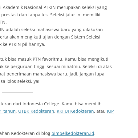
si Akademik Nasional PTKIN merupakan seleksi yang
estasi dan tanpa tes. Seleksi jalur ini memiliki
TN.
IN adalah seleksi mahasiswa baru yang dilakukan
rta akan mengikuti ujian dengan Sistem Seleksi
k ke PTKIN pilihannya.
untuk bisa masuk PTN favoritmu. Kamu bisa mengikuti
uk ke perguruan tinggi sesuai minatmu. Seleksi di atas
aat penerimaan mahasiswa baru. Jadi, jangan lupa
a lolos seleksi, ya!
kteran dari Indonesia College. Kamu bisa memilih
1 tahun
,
UTBK Kedokteran
,
KKI UI Kedokteran
, atau
IUP
iahan Kedokteran di blog
bimbelkedokteran.id
.