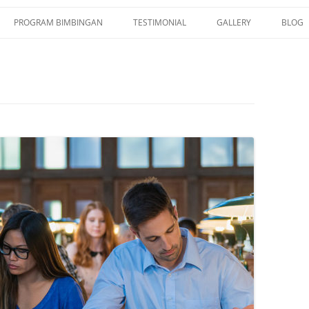
PROGRAM BIMBINGAN
TESTIMONIAL
GALLERY
BLOG
KEDOKTERAN TERPADU
DAFTAR SISWA LULUS
KEDOKTERAN
KEDOKTERAN SBMPTN
KOLOM TESTIMONIAL
KKI UI NARURAL SCIENCES
IUP MEDICINE UGM