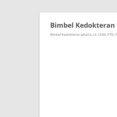
Langsung
ke
isi
Bimbel Kedokteran 
Bimbel Kedokteran Jakarta, UI, UGM, PTN, 