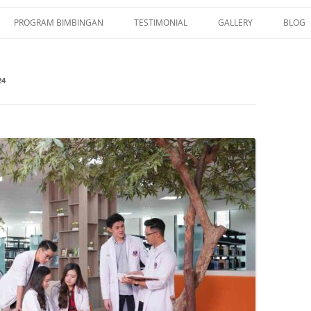
PROGRAM BIMBINGAN
TESTIMONIAL
GALLERY
BLOG
KEDOKTERAN TERPADU
DAFTAR SISWA LULUS
KEDOKTERAN
24
KEDOKTERAN SBMPTN
KOLOM TESTIMONIAL
KKI UI NARURAL SCIENCES
IUP MEDICINE UGM