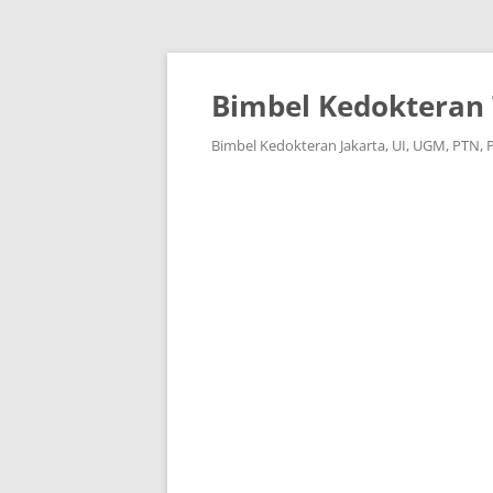
Langsung
ke
isi
Bimbel Kedokteran 
Bimbel Kedokteran Jakarta, UI, UGM, PTN, 