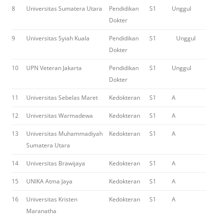
8
Universitas Sumatera Utara
Pendidikan
S1
Unggul
Dokter
9
Universitas Syiah Kuala
Pendidikan
S1
Unggul
Dokter
10
UPN Veteran Jakarta
Pendidikan
S1
Unggul
Dokter
11
Universitas Sebelas Maret
Kedokteran
S1
A
12
Universitas Warmadewa
Kedokteran
S1
A
13
Universitas Muhammadiyah
Kedokteran
S1
A
Sumatera Utara
14
Universitas Brawijaya
Kedokteran
S1
A
15
UNIKA Atma Jaya
Kedokteran
S1
A
16
Universitas Kristen
Kedokteran
S1
A
Maranatha