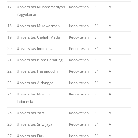
17
Universitas Muhammadiyah
Kedokteran
S1
A
Yogyakarta
18
Universitas Mulawarman
Kedokteran
S1
A
19
Universitas Gadjah Mada
Kedokteran
S1
A
20
Universitas Indonesia
Kedokteran
S1
A
21
Universitas Islam Bandung
Kedokteran
S1
A
22
Universitas Hasanuddin
Kedokteran
S1
A
23
Universitas Airlangga
Kedokteran
S1
A
24
Universitas Muslim
Kedokteran
S1
A
Indonesia
25
Universitas Yarsi
Kedokteran
S1
A
26
Universitas Sriwijaya
Kedokteran
S1
A
27
Universitas Riau
Kedokteran
S1
A