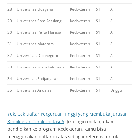
28
Universitas Udayana
Kedokteran
S1
A
29
Universitas Sam Ratulangi
Kedokteran
S1
A
30
Universitas Pelita Harapan
Kedokteran
S1
A
31
Universitas Mataram
Kedokteran
S1
A
32
Universitas Diponegoro
Kedokteran
S1
A
33
Universitas Islam Indonesia
Kedokteran
S1
A
34
Universitas Padjadjaran
Kedokteran
S1
A
35
Universitas Andalas
Kedokteran
S1
Unggul
Yuk, Cek Daftar Perguruan Tinggi yang Membuka Jurusan
Kedokteran Terakreditasi A
. Jika ingin melanjutkan
pendidikan ke program Kedokteran, kamu bisa
menggunakan daftar di atas sebagai referensi untuk