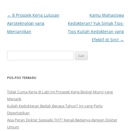
Navigasi
←
8 Prospek Kerja Lulusan
Kamu Mahasiswa
Tulisan
Agroteknologi yang
Kedokteran? Yuk Simak Tips-
Menjanjikan
Tips Kuliah Kedokteran yang
Efektif di Sini!
→
Cari
untuk:
POS-POS TERBARU
Tidak Cuma Kerja di Lab! Ini Prospek Kerja Biologi Murni yang
Menarik
Kuliah Kedokteran Bedah Berapa Tahun? Ini yang Perlu
Diperhatikan
Apa Peran Dokter Spesialis THT? Kenali Bedanya dengan Dokter
Umum