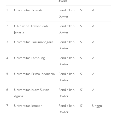
Studi
1
Universitas Trisakti
Pendidikan
S1
A
Dokter
2
UIN Syarif Hidayatullah
Pendidikan
S1
A
Jakarta
Dokter
3
Universitas Tarumanegara
Pendidikan
S1
A
Dokter
4
Universitas Lampung
Pendidikan
S1
A
Dokter
5
Universitas Prima Indonesia
Pendidikan
S1
A
Dokter
6
Universitas Islam Sultan
Pendidikan
S1
A
Agung
Dokter
7
Universitas Jember
Pendidikan
S1
Unggul
Dokter