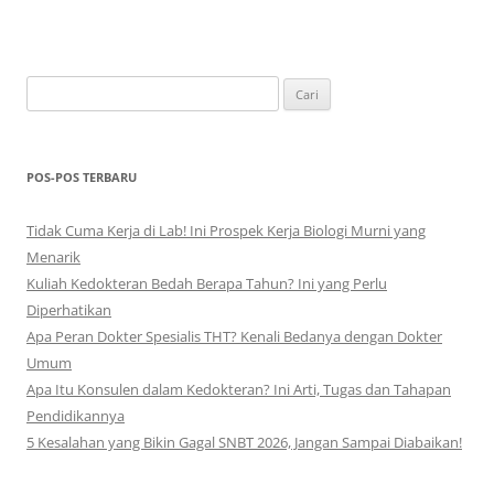
Cari
untuk:
POS-POS TERBARU
Tidak Cuma Kerja di Lab! Ini Prospek Kerja Biologi Murni yang
Menarik
Kuliah Kedokteran Bedah Berapa Tahun? Ini yang Perlu
Diperhatikan
Apa Peran Dokter Spesialis THT? Kenali Bedanya dengan Dokter
Umum
Apa Itu Konsulen dalam Kedokteran? Ini Arti, Tugas dan Tahapan
Pendidikannya
5 Kesalahan yang Bikin Gagal SNBT 2026, Jangan Sampai Diabaikan!