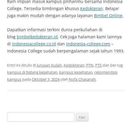
Raih impian masuk kampus pilihanmu bersama Indonesia
College. Tersedia bimbingan khusus
Kedokteran
. Belajar
juga makin mudah dengan adanya layanan
Bimbel Online
.
Dapatkan informasi terkini dunia perkuliahan di
blog
bimbelkedokteran.id
. Cek juga halaman kami lainnya
di
indonesiacollege.co.id
dan
indonesia-college.com
–
Indonesia College sudah berpengalaman sejak tahun 1993.
Entri ini ditulis di
Jurusan Kuliah
,
Kedokteran
,
PTN
,
PTS
dan ber-tag
kampus di bidang kesehatan
,
kampus kesehatan
,
rekomendasi
kampus
pada
Oktober 3, 2024
oleh
Nofa Chasanah
.
Cari
untuk: