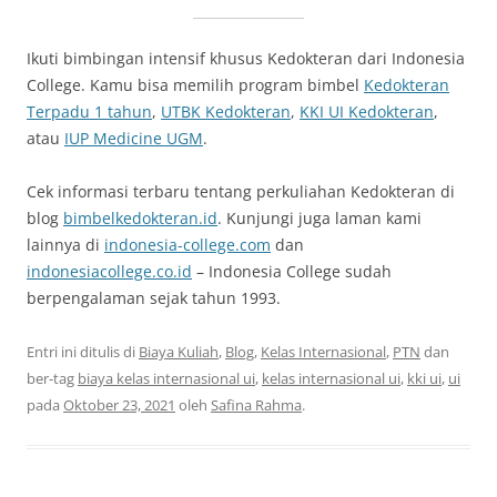
Ikuti bimbingan intensif khusus Kedokteran dari Indonesia
College. Kamu bisa memilih program bimbel
Kedokteran
Terpadu 1 tahun
,
UTBK Kedokteran
,
KKI UI Kedokteran
,
atau
IUP Medicine UGM
.
Cek informasi terbaru tentang perkuliahan Kedokteran di
blog
bimbelkedokteran.id
. Kunjungi juga laman kami
lainnya di
indonesia-college.com
dan
indonesiacollege.co.id
– Indonesia College sudah
berpengalaman sejak tahun 1993.
Entri ini ditulis di
Biaya Kuliah
,
Blog
,
Kelas Internasional
,
PTN
dan
ber-tag
biaya kelas internasional ui
,
kelas internasional ui
,
kki ui
,
ui
pada
Oktober 23, 2021
oleh
Safina Rahma
.