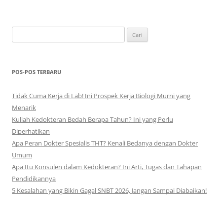
Cari
untuk:
POS-POS TERBARU
Tidak Cuma Kerja di Lab! Ini Prospek Kerja Biologi Murni yang
Menarik
Kuliah Kedokteran Bedah Berapa Tahun? Ini yang Perlu
Diperhatikan
Apa Peran Dokter Spesialis THT? Kenali Bedanya dengan Dokter
Umum
Apa Itu Konsulen dalam Kedokteran? Ini Arti, Tugas dan Tahapan
Pendidikannya
5 Kesalahan yang Bikin Gagal SNBT 2026, Jangan Sampai Diabaikan!